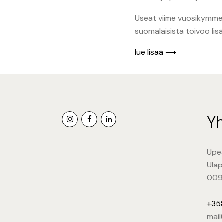
Useat viime vuosikymme
suomalaisista toivoo lis
lue lisää ⟶
Yh
Upe
Ulap
009
+35
mai