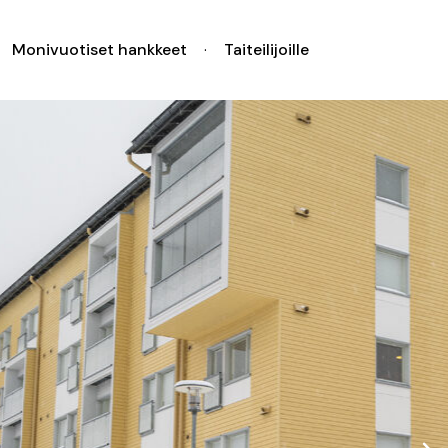
Monivuotiset hankkeet
Taiteilijoille