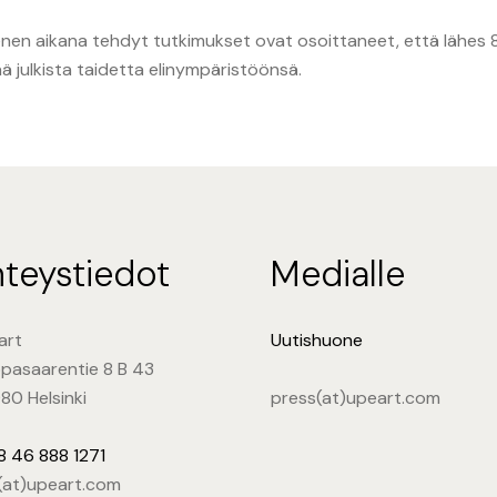
nen aikana tehdyt tutkimukset ovat osoittaneet, että lähes 
ää julkista taidetta elinympäristöönsä.
teystiedot
Medialle
art
Uutishuone
pasaarentie 8 B 43
80 Helsinki
press(at)upeart.com
8 46 888 1271
l(at)upeart.com