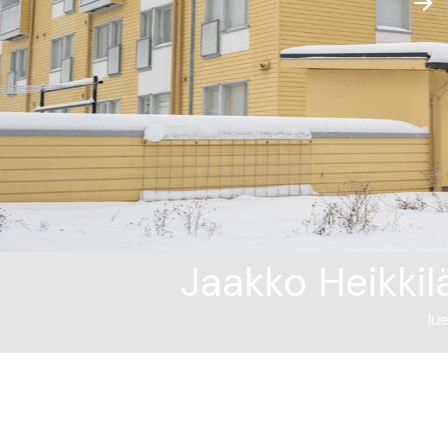
:
Kivenpuoleinen
isää ⟶