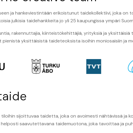
een ja hankeviestintään erikoistunut taidekollektiivi, joka on 
ikokoisia julkisia taidehankkeita jo yli 25 kaupungissa ympäri Suo
ia, rakennuttajia, kiinteistökehittäjiä, yrityksiä ja yksittäisiä 
ienistä yksittäisistä taideteoksista isoihin moniosaisiin ja mo
taide
in tiloihin sijoittuvaa taidetta, joka on avoimesti nähtävissä ja 
a helposti saavutettavana taidemuotona, joka tavoittaa ja puhut