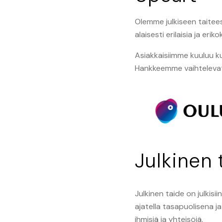
Olemme julkiseen taitees
alaisesti erilaisia ja er
Asiakkaisiimme kuuluu kunt
Hankkeemme vaihtelevat p
Julkinen 
Julkinen taide on julkisi
ajatella tasapuolisena j
ihmisiä ja yhteisöjä.