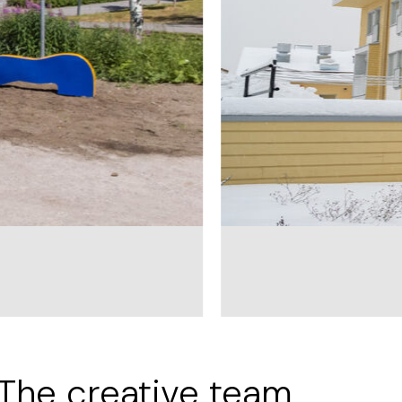
Jaakko Heikkilä
lue l
The creative team