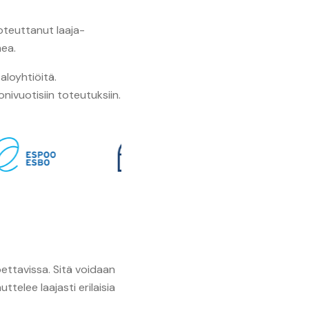
toteuttanut laaja-
mea.
taloyhtiöitä.
nivuotisiin toteutuksiin.
koettavissa. Sitä voidaan
telee laajasti erilaisia