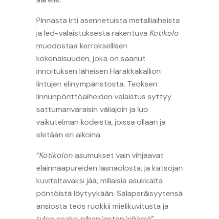
Pinnasta irti asennetuista metalliaiheista
ja led-valaistuksesta rakentuva
Kotikolo
muodostaa kerroksellisen
kokonaisuuden, joka on saanut
innoituksen läheisen Harakkakallion
lintujen elinympäristöstä. Teoksen
linnunpönttöaiheiden valaistus syttyy
sattumanvaraisin väliajoin ja luo
vaikutelman kodeista, joissa ollaan ja
eletään eri aikoina.
“
Kotikolon
asumukset vain vihjaavat
eläinnaapureiden läsnäolosta, ja katsojan
kuviteltavaksi jää, millaisia asukkaita
pöntöistä löytyykään. Salaperäisyytensä
ansiosta teos ruokkii mielikuvitusta ja
tulee osaksi pihan lasten leikkejä”,