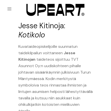
Jesse Kitinoja:
Kotikolo
Kuvataideopiskelijoille suunnatun
taidekilpailun voittaneen
Jesse
Kitinojan
taideteos sijoittuu TVT
Asunnot Oy:n uudiskohteen pihalle
johtavan sisäänkäynnin julkisivuun Turun
Mäntymäessä. Kodin merkitystä
symboloiva teos rinnastaa ihmisten ja
lintujen asumisen helposti lähestyttävällä
tavalla ja kutsuu niin asukkaat kuin
ohikulkijatkin kotoisten mielikuvien
äärelle.