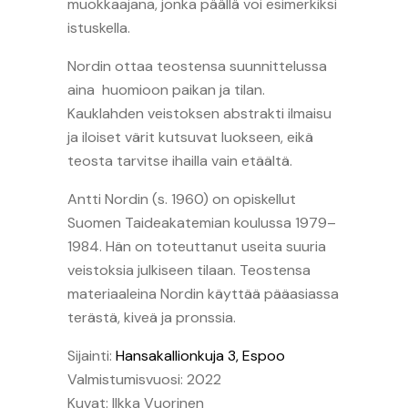
muokkaajana, jonka päällä voi esimerkiksi
istuskella.
Nordin ottaa teostensa suunnittelussa
aina huomioon paikan ja tilan.
Kauklahden veistoksen abstrakti ilmaisu
ja iloiset värit kutsuvat luokseen, eikä
teosta tarvitse ihailla vain etäältä.
Antti Nordin (s. 1960) on opiskellut
Suomen Taideakatemian koulussa 1979–
1984. Hän on toteuttanut useita suuria
veistoksia julkiseen tilaan. Teostensa
materiaaleina Nordin käyttää pääasiassa
terästä, kiveä ja pronssia.
Sijainti:
Hansakallionkuja 3, Espoo
Valmistumisvuosi: 2022
Kuvat: Ilkka Vuorinen