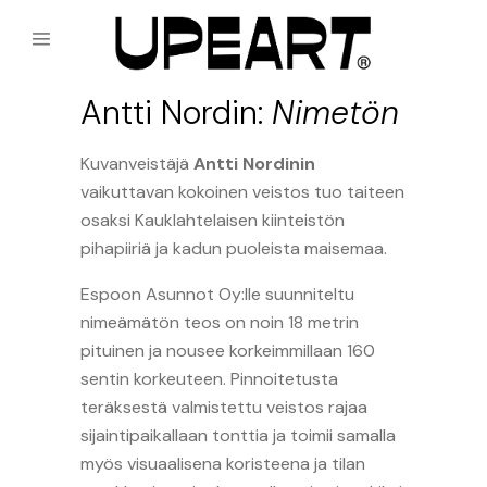
Antti Nordin:
Nimetön
Kuvanveistäjä
Antti Nordinin
vaikuttavan kokoinen veistos tuo taiteen
osaksi Kauklahtelaisen kiinteistön
pihapiiriä ja kadun puoleista maisemaa.
Espoon Asunnot Oy:lle suunniteltu
nimeämätön teos on noin 18 metrin
pituinen ja nousee korkeimmillaan 160
sentin korkeuteen. Pinnoitetusta
teräksestä valmistettu veistos rajaa
sijaintipaikallaan tonttia ja toimii samalla
myös visuaalisena koristeena ja tilan